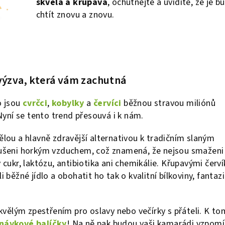
skvělá a křupavá
, ochutnejte a uvidíte, že je b
chtít znovu a znovu.
 výzva, která vám zachutná
ko jsou
cvrčci
,
kobylky
a
červíci
běžnou stravou miliónů
 Nyní se tento trend přesouvá i k nám.
ělou a hlavně zdravější alternativou k tradičním slaným
sušeni horkým vzduchem, což znamená, že nejsou smaženi
 cukr, laktózu, antibiotika ani chemikálie. Křupavými červí
i běžné jídlo a obohatit ho tak o kvalitní bílkoviny, fantazi
 skvělým zpestřením pro oslavy nebo večírky s přáteli. K t
návkové balíčky
! Na ně pak budou vaši kamarádi vzpom