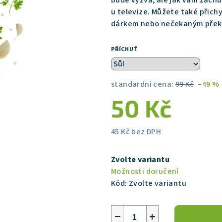
bude výzva, ale jak vám zachu
5,0
u televize. Můžete také přichy
z
dárkem nebo nečekaným překv
5
hvězdiček.
PŘÍCHUŤ
standardní cena:
99 Kč
–49 %
50 Kč
45 Kč bez DPH
Měrná
cena:
Zvolte variantu
Možnosti doručení
Kód:
Zvolte variantu
−
+