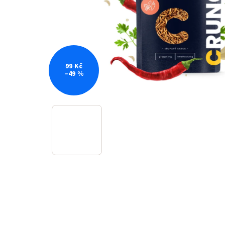
99 Kč
–49 %