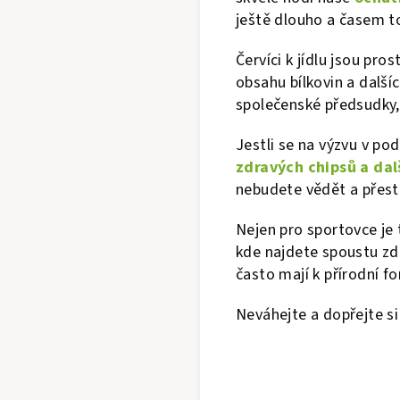
ještě dlouho a časem t
Červíci k jídlu jsou pr
obsahu bílkovin a dalšíc
společenské předsudky, 
Jestli se na výzvu v po
zdravých chipsů a da
nebudete vědět a přest
Nejen pro sportovce je
kde najdete spoustu zd
často mají k přírodní f
Neváhejte a dopřejte s