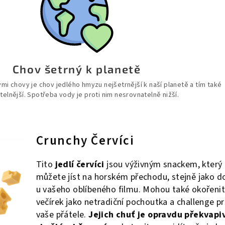
Chov šetrný k planetě
ými chovy je chov jedlého hmyzu nejšetrnější k naší planetě a tím také
telnější. Spotřeba vody je proti nim nesrovnatelně nižší.
Crunchy Červíci
Tito
jedlí červíci
jsou výživným snackem, který
můžete jíst na horském přechodu, stejně jako 
u vašeho oblíbeného filmu. Mohou také okořeni
večírek jako netradiční pochoutka a challenge p
vaše přátele.
Jejich chuť je opravdu překvapi