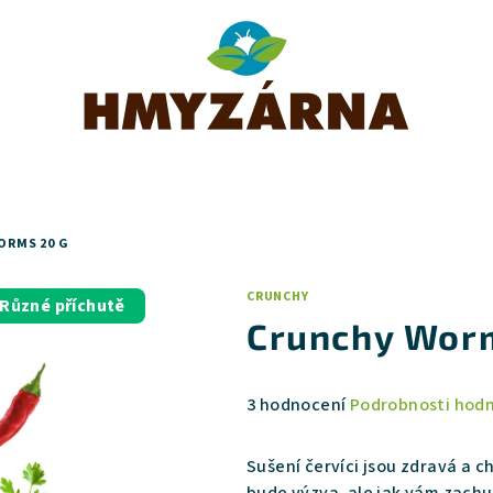
ORMS 20 G
CRUNCHY
Různé příchutě
Crunchy Wor
Průměrné
3 hodnocení
Podrobnosti hod
hodnocení
produktu
Sušení červíci jsou zdravá a c
je