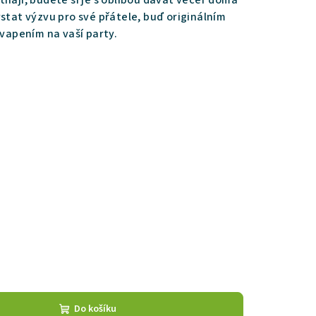
tnají, budete si je s oblibou dávat večer doma
stat výzvu pro své přátele, buď originálním
apením na vaší party.
Do košíku