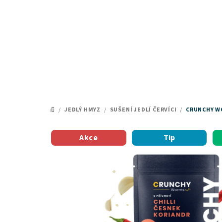
Přejít
na
obsah
/
JEDLÝ HMYZ
/
SUŠENÍ JEDLÍ ČERVÍCI
/
CRUNCHY W
DOMŮ
Akce
Tip