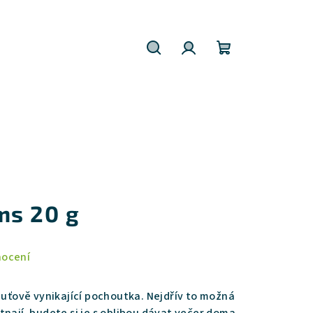
Hledat
Přihlášení
Nákupní
košík
ms 20 g
nocení
huťově vynikající pochoutka. Nejdřív to možná