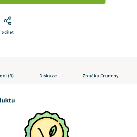
Sdílet
ní (3)
Diskuze
Značka
Crunchy
duktu