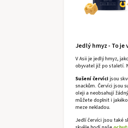
Jedlý hmyz - To je
V Asii je jedlý hmyz, ja
obyvatel již po staletí.
Sušení červíci
jsou skv
snackům. Červíci jsou 
oleji a neobsahují žádný
můžete doplnit i jakékol
meze nekladou.
Jedlí červíci jsou také
skvěle hodí naše
ochut