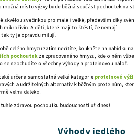
o možná místo výzvy bude běžná součást pochoutek na st
ostě skvělou svačinkou pro malé i velké, především díky sv
h mikroživin. A děti, které mají to štěstí, že nemají
tak ty je opravdu milují.
době celého hmyzu zatím necítíte, koukněte na nabídku na
lších pochoutek
ze zpracovaného hmyzu, kde o něm vůbe
o se neochudíte o všechny výhody a proteinovou nálož.
 také určena samostatná velká kategorie
proteinové výž
ravých a udržitelných alternativ k běžným proteinům, kte
ormě velmi daleko.
i tuhle zdravou pochoutku budoucnosti už dnes!
Výhody jedlého