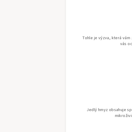
Tohle je výzva, která vám
vás oc
Jedlý hmyz obsahuje spou
mikroživi