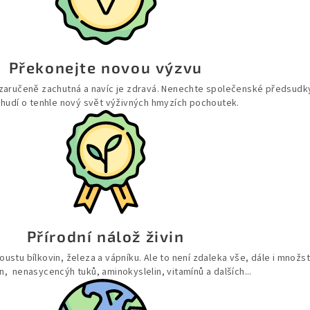
Překonejte novou výzvu
 zaručeně zachutná a navíc je zdravá. Nenechte společenské předsudky
hudí o tenhle nový svět výživných hmyzích pochoutek.
Přírodní nálož živin
stu bílkovin, železa a vápníku. Ale to není zdaleka vše, dále i množst
n, nenasycencýh tuků, aminokyslelin, vitamínů a dalších...