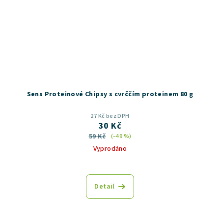
Sens Proteinové Chipsy s cvrččím proteinem 80 g
27 Kč bez DPH
30 Kč
59 Kč
(–49 %)
Vyprodáno
Průměrné
hodnocení
produktu
Detail
je
5,0
z