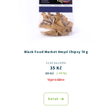
Black Food Market Hmyzí Chipsy 70 g
31 Kč bez DPH
35 Kč
69 Kč
(–49 %)
Vyprodáno
Detail