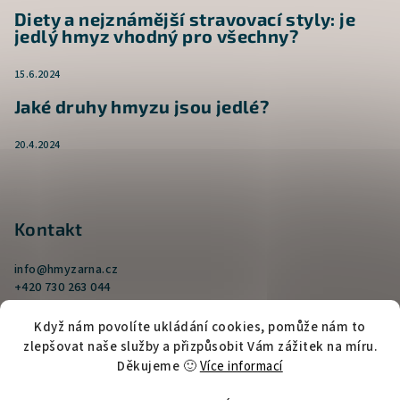
Diety a nejznámější stravovací styly: je
jedlý hmyz vhodný pro všechny?
15.6.2024
Jaké druhy hmyzu jsou jedlé?
20.4.2024
Kontakt
info
@
hmyzarna.cz
+420 730 263 044
Když nám povolíte ukládání cookies, pomůže nám to
zlepšovat naše služby a přizpůsobit Vám zážitek na míru.
Děkujeme 🙂
Více informací