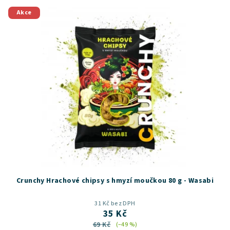
Akce
Crunchy Hrachové chipsy s hmyzí moučkou 80 g - Wasabi
31 Kč bez DPH
35 Kč
69 Kč
(–49 %)