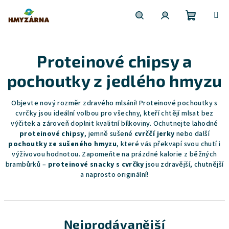
Nákupní
Hledat
Přihlášení
Přejít
na
obsah
Proteinové chipsy a
košík
pochoutky z jedlého hmyzu
Objevte nový rozměr zdravého mlsání! Proteinové pochoutky s
cvrčky jsou ideální volbou pro všechny, kteří chtějí mlsat bez
výčitek a zároveň doplnit kvalitní bílkoviny. Ochutnejte lahodné
proteinové chipsy
, jemně sušené
cvrččí jerky
nebo další
pochoutky ze sušeného hmyzu
, které vás překvapí svou chutí i
výživovou hodnotou. Zapomeňte na prázdné kalorie z běžných
brambůrků –
proteinové snacky s cvrčky
jsou zdravější, chutnější
a naprosto originální!
Nejprodávanější