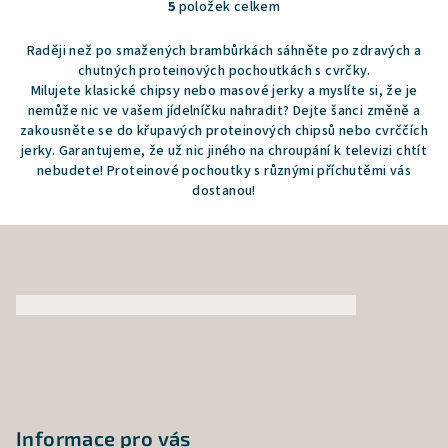
5
položek celkem
5
O
hvězdiček.
v
Raději než po smažených brambůrkách sáhněte po zdravých a
l
chutných proteinových pochoutkách s cvrčky.
á
Milujete klasické chipsy nebo masové jerky a myslíte si, že je
d
nemůže nic ve vašem jídelníčku nahradit? Dejte šanci změně a
a
zakousněte se do křupavých proteinových chipsů nebo cvrččích
jerky. Garantujeme, že už nic jiného na chroupání k televizi chtít
c
nebudete! Proteinové pochoutky s různými příchutěmi vás
í
dostanou!
p
r
Z
v
á
k
p
y
v
a
ý
t
p
í
i
s
u
Informace pro vás