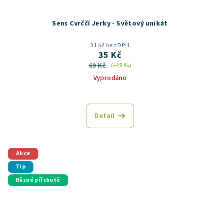
Sens Cvrččí Jerky - Světový unikát
31 Kč bez DPH
35 Kč
69 Kč
(–49 %)
Vyprodáno
Průměrné
hodnocení
produktu
Detail
je
5,0
z
5
Akce
hvězdiček.
Tip
Různé příchutě