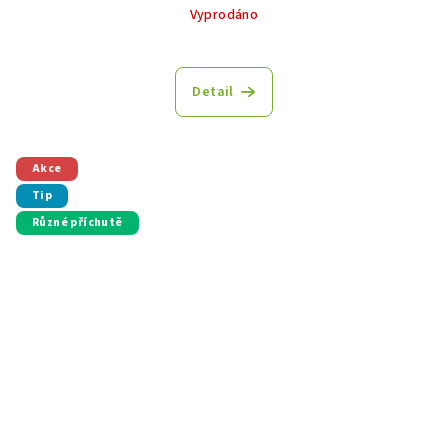
Vyprodáno
Detail
Akce
Tip
Různé příchutě