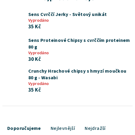
Sens Cvrččí Jerky - Světový unikát
Vyprodáno
35 Kč
Sens Proteinové Chipsy s cvrččím proteinem
80 g
Vyprodáno
30 Kč
Crunchy Hrachové chipsy s hmyzí moučkou
80 g - Wasabi
Vyprodáno
35 Kč
Ř
a
Doporučujeme
Nejlevnější
Nejdražší