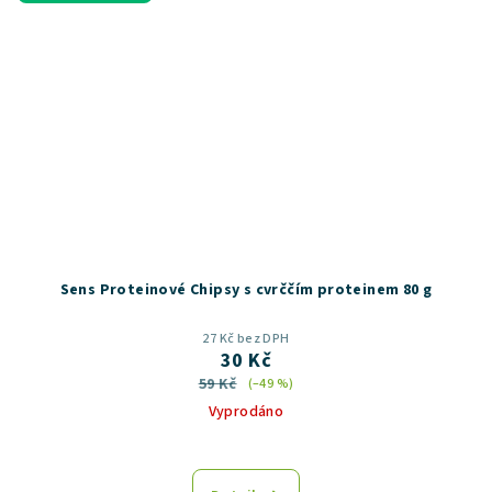
Sens Proteinové Chipsy s cvrččím proteinem 80 g
27 Kč bez DPH
30 Kč
59 Kč
(–49 %)
Vyprodáno
Průměrné
hodnocení
produktu