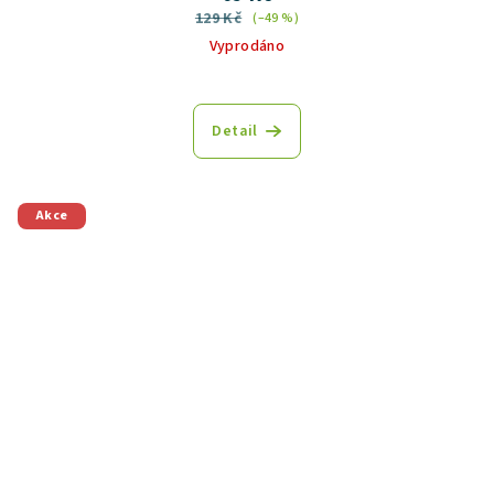
129 Kč
(–49 %)
Vyprodáno
Detail
Akce