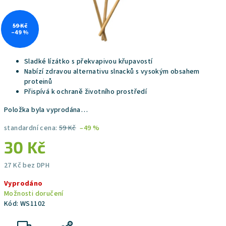
59 Kč
–49 %
Sladké lízátko s překvapivou křupavostí
Nabízí zdravou alternativu slnacků s vysokým obsahem
proteinů
Přispívá k ochraně životního prostředí
Položka byla vyprodána…
standardní cena:
59 Kč
–49 %
30 Kč
27 Kč bez DPH
Měrná
Vyprodáno
cena:
Možnosti doručení
Kód:
WS1102