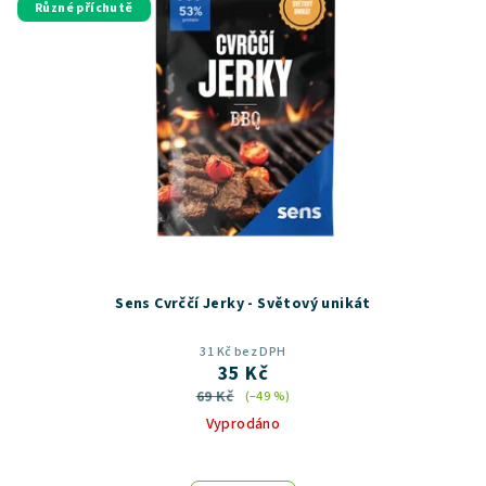
Různé příchutě
Sens Cvrččí Jerky - Světový unikát
31 Kč bez DPH
35 Kč
69 Kč
(–49 %)
Vyprodáno
Průměrné
hodnocení