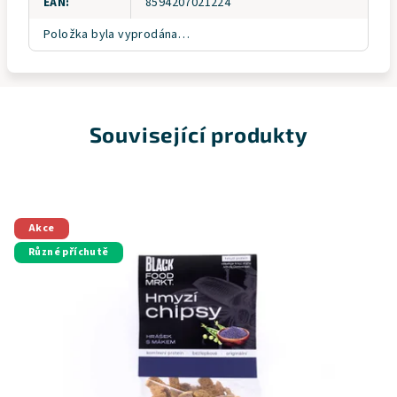
EAN
:
8594207021224
Položka byla vyprodána…
Související produkty
Akce
Různé příchutě