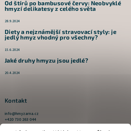
Od štírů po bambusové červy: Neobvyklé
hmyzí delikatesy z celého světa
28.9.2024
Diety a nejznámější stravovací styly: je
jedlý hmyz vhodný pro všechny?
15.6.2024
Jaké druhy hmyzu jsou jedlé?
20.4.2024
Kontakt
info
@
hmyzarna.cz
+420 730 263 044