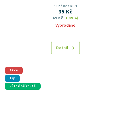
31 Kč bez DPH
35 Kč
69 Kč
(–49 %)
Vyprodáno
Detail
Akce
Tip
Různé příchutě