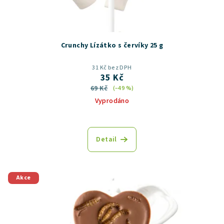
Crunchy Lízátko s červíky 25 g
31 Kč bez DPH
35 Kč
69 Kč
(–49 %)
Vyprodáno
Detail
Akce