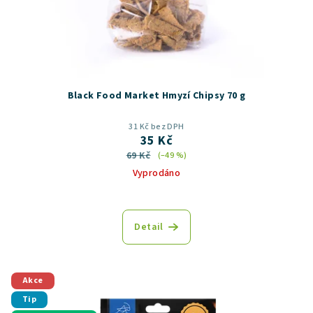
Black Food Market Hmyzí Chipsy 70 g
31 Kč bez DPH
35 Kč
69 Kč
(–49 %)
Vyprodáno
Detail
Akce
Tip