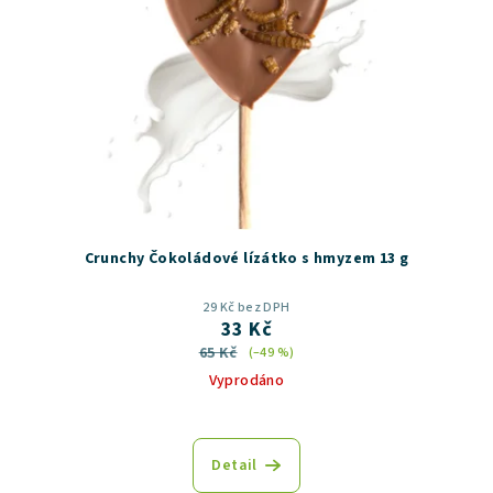
Crunchy Čokoládové lízátko s hmyzem 13 g
29 Kč bez DPH
33 Kč
65 Kč
(–49 %)
Vyprodáno
Detail