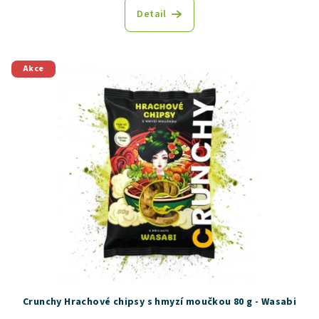
produktu
Detail
je
5,0
z
5
Akce
hvězdiček.
Crunchy Hrachové chipsy s hmyzí moučkou 80 g - Wasabi