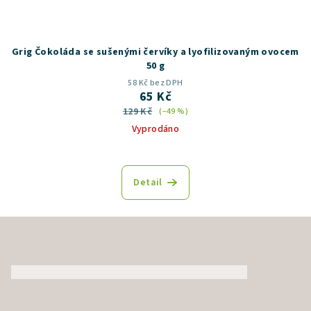
Grig Čokoláda se sušenými červíky a lyofilizovaným ovocem
50 g
58 Kč bez DPH
65 Kč
129 Kč
(–49 %)
Vyprodáno
Detail
Z
á
p
a
t