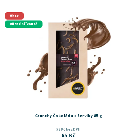
Akce
Různé příchutě
Crunchy Čokoláda s červíky 85 g
58 Kč bez DPH
65 Kč