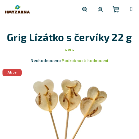
Nákupní
Hledat
Přihlášení
Přejít
na
obsah
Grig Lízátko s červíky 22 g
košík
GRIG
Průměrné
Neohodnoceno
Podrobnosti hodnocení
hodnocení
produktu
Akce
je
0,0
z
5
hvězdiček.