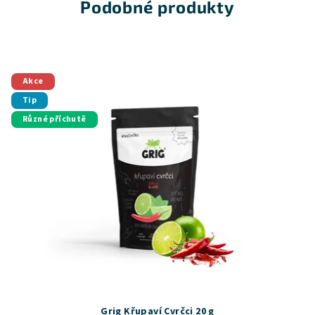
hvězdiček.
Podobné produkty
Akce
Tip
Různé příchutě
Grig Křupaví Cvrčci 20 g