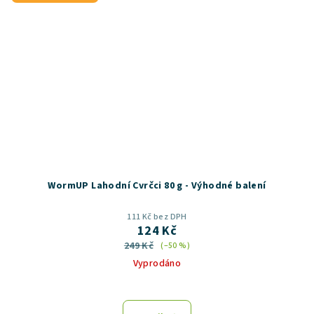
WormUP Lahodní Cvrčci 80 g - Výhodné balení
111 Kč bez DPH
124 Kč
249 Kč
(–50 %)
Vyprodáno