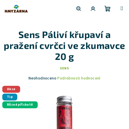
Nákupní
Hledat
Přihlášení
Přejít
na
obsah
Sens Páliví křupaví a
košík
pražení cvrčci ve zkumavce
20 g
SENS
Průměrné
Neohodnoceno
Podrobnosti hodnocení
hodnocení
produktu
Akce
je
Tip
0,0
Různé příchutě
z
5
hvězdiček.