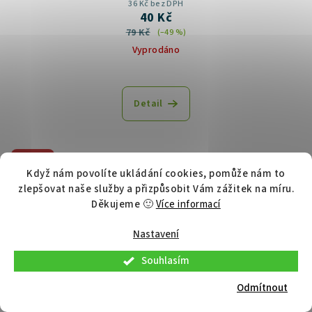
36 Kč bez DPH
40 Kč
79 Kč
(–49 %)
Vyprodáno
Detail
Akce
Když nám povolíte ukládání cookies, pomůže nám to
Různé příchutě
zlepšovat naše služby a přizpůsobit Vám zážitek na míru.
Děkujeme 🙂
Více informací
Nastavení
Souhlasím
Odmítnout