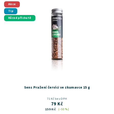
Akce
Tip
Různé příchutě
Sens Pražení červíci ve zkumavce 15 g
71 Kč bez DPH
79 Kč
159 Kč
(–50 %)