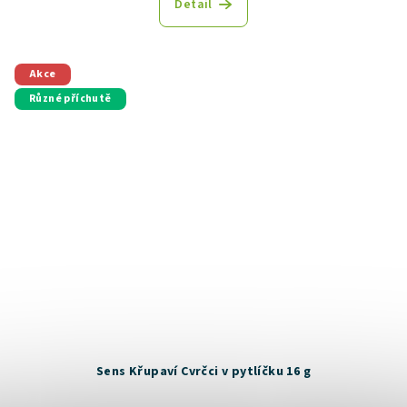
Detail
Akce
Různé příchutě
Sens Křupaví Cvrčci v pytlíčku 16 g