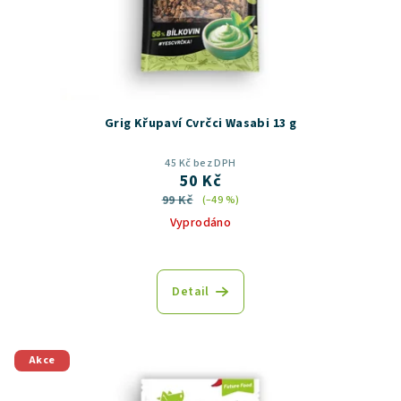
Grig Křupaví Cvrčci Wasabi 13 g
45 Kč bez DPH
50 Kč
99 Kč
(–49 %)
Vyprodáno
Detail
Akce