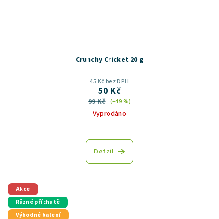
Crunchy Cricket 20 g
45 Kč bez DPH
50 Kč
99 Kč
(–49 %)
Vyprodáno
Průměrné
hodnocení
produktu
Detail
je
5,0
z
5
Akce
hvězdiček.
Různé příchutě
Výhodné balení