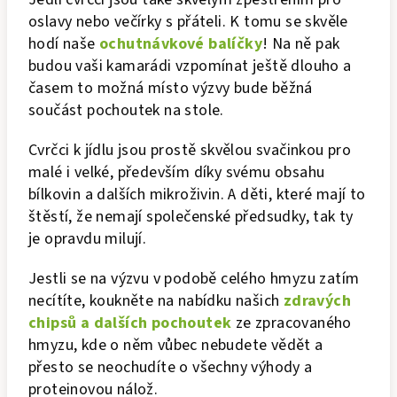
oslavy nebo večírky s přáteli. K tomu se skvěle
hodí naše
ochutnávkové balíčky
! Na ně pak
budou vaši kamarádi vzpomínat ještě dlouho a
časem to možná místo výzvy bude běžná
součást pochoutek na stole.
Cvrčci k jídlu jsou prostě skvělou svačinkou pro
malé i velké, především díky svému obsahu
bílkovin a dalších mikroživin. A děti, které mají to
štěstí, že nemají společenské předsudky, tak ty
je opravdu milují.
Jestli se na výzvu v podobě celého hmyzu zatím
necítíte, koukněte na nabídku našich
zdravých
chipsů a dalších pochoutek
ze zpracovaného
hmyzu, kde o něm vůbec nebudete vědět a
přesto se neochudíte o všechny výhody a
proteinovou nálož.