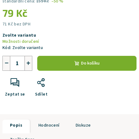
standardní cena:
159 Kč
–50 %
79 Kč
71 Kč bez DPH
Měrná
Zvolte variantu
cena:
Možnosti doručení
Kód:
Zvolte variantu
−
+
Do košíku
Zeptat se
Sdílet
Popis
Hodnocení
Diskuze