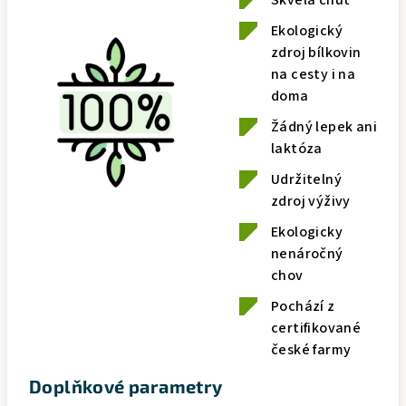
Skvělá chuť
Ekologický
zdroj bílkovin
na cesty i na
doma
Žádný lepek ani
laktóza
Udržitelný
zdroj výživy
Ekologicky
nenáročný
chov
Pochází z
certifikované
české farmy
Doplňkové parametry