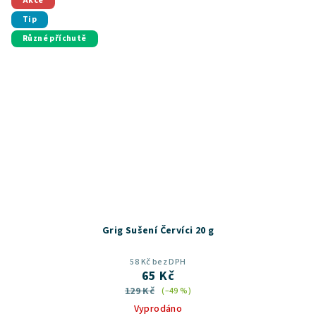
Akce
hvězdiček.
Tip
Různé příchutě
Grig Sušení Červíci 20 g
58 Kč bez DPH
65 Kč
129 Kč
(–49 %)
Vyprodáno