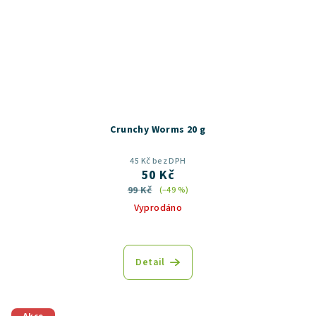
Crunchy Worms 20 g
45 Kč bez DPH
50 Kč
99 Kč
(–49 %)
Vyprodáno
Průměrné
hodnocení
produktu
Detail
je
5,0
z
5