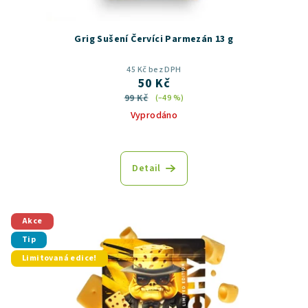
Grig Sušení Červíci Parmezán 13 g
45 Kč bez DPH
50 Kč
99 Kč
(–49 %)
Vyprodáno
Průměrné
hodnocení
produktu
Detail
je
5,0
z
5
Akce
hvězdiček.
Tip
Limitovaná edice!