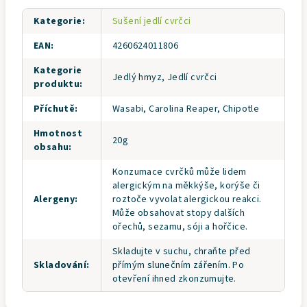
Kategorie
:
Sušení jedlí cvrčci
EAN
:
4260624011806
Kategorie
Jedlý hmyz, Jedlí cvrčci
produktu
:
Příchutě
:
Wasabi, Carolina Reaper, Chipotle
Hmotnost
20g
obsahu
:
Konzumace cvrčků může lidem
alergickým na měkkýše, korýše či
Alergeny
:
roztoče vyvolat alergickou reakci.
Může obsahovat stopy dalších
ořechů, sezamu, sóji a hořčice.
Skladujte v suchu, chraňte před
Skladování
:
přímým slunečním zářením. Po
otevření ihned zkonzumujte.