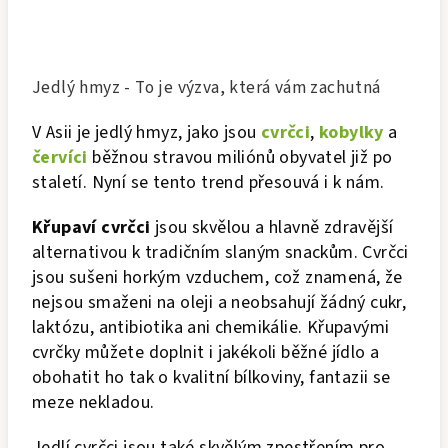
Jedlý hmyz - To je výzva, která vám zachutná
V Asii je jedlý hmyz, jako jsou
cvrčci
,
kobylky
a
červíci
běžnou stravou miliónů obyvatel již po
staletí. Nyní se tento trend přesouvá i k nám.
Křupaví cvrčci
jsou skvělou a hlavně zdravější
alternativou k tradičním slaným snackům. Cvrčci
jsou sušeni horkým vzduchem, což znamená, že
nejsou smaženi na oleji a neobsahují žádný cukr,
laktózu, antibiotika ani chemikálie. Křupavými
cvrčky můžete doplnit i jakékoli běžné jídlo a
obohatit ho tak o kvalitní bílkoviny, fantazii se
meze nekladou.
Jedlí cvrčci jsou také skvělým zpestřením pro