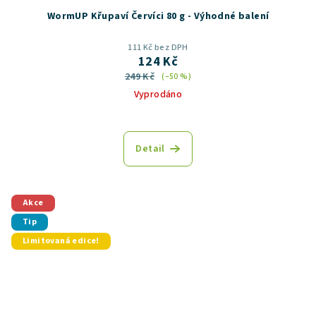
WormUP Křupaví Červíci 80 g - Výhodné balení
111 Kč bez DPH
124 Kč
249 Kč
(–50 %)
Vyprodáno
Průměrné
hodnocení
produktu
Detail
je
5,0
z
5
Akce
hvězdiček.
Tip
Limitovaná edice!