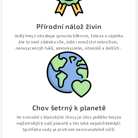
Přírodní nálož živin
Jedlý hmyz obsahuje spoustu bílkovin, železa a vápníku.
Ale to není zdaleka vše, dále i množství mikroživin,
nenasycencýh tuků, aminokyslelin, vitamínů a dalších...
Chov šetrný k planetě
Ve srovnání s klasickými chovy je chov jedlého hmyzu
nejšetrnější k naší planetě a tím také nejudržitelnější.
Spotřeba vody je proti nim nesrovnatelně nižší.