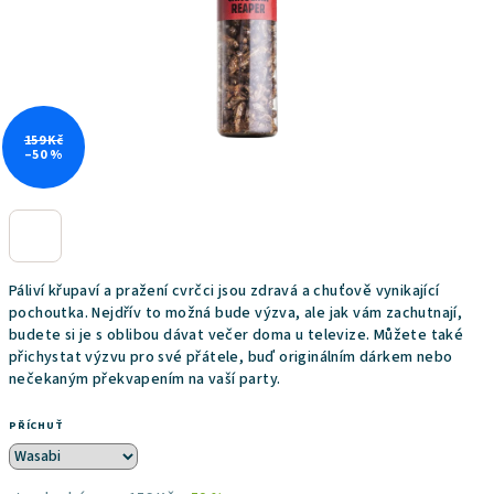
159 Kč
–50 %
Páliví křupaví a pražení cvrčci jsou zdravá a chuťově vynikající
pochoutka. Nejdřív to možná bude výzva, ale jak vám zachutnají,
budete si je s oblibou dávat večer doma u televize. Můžete také
přichystat výzvu pro své přátele, buď originálním dárkem nebo
nečekaným překvapením na vaší party.
PŘÍCHUŤ