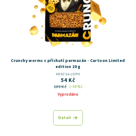
Crunchy worms s příchutí parmazán - Cartoon Limited
edition 20 g
48 Kč bez DPH
54 Kč
109 Kč
(–50 %)
Vyprodáno
Detail