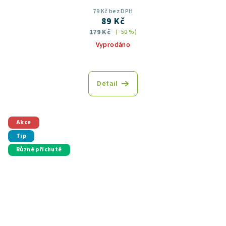
79 Kč bez DPH
89 Kč
179 Kč
(–50 %)
Vyprodáno
Detail
Akce
Tip
Různé příchutě