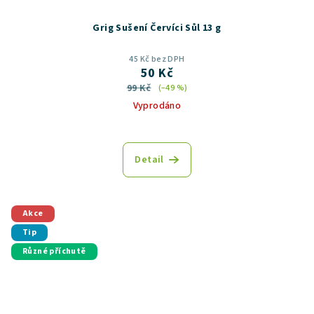
Grig Sušení Červíci Sůl 13 g
45 Kč bez DPH
50 Kč
99 Kč
(–49 %)
Vyprodáno
Detail
Akce
Tip
Různé příchutě