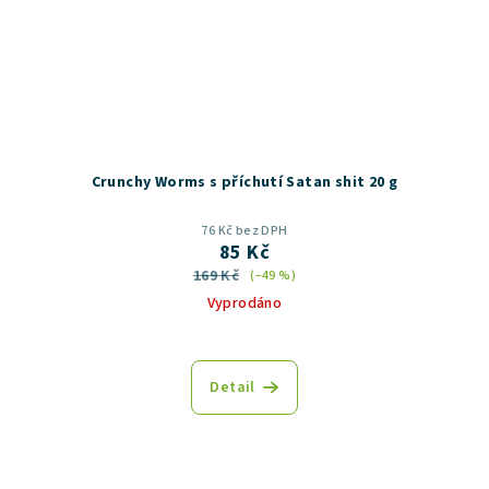
Crunchy Worms s příchutí Satan shit 20 g
76 Kč bez DPH
85 Kč
169 Kč
(–49 %)
Vyprodáno
Průměrné
hodnocení
produktu
Detail
je
5,0
z
5