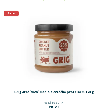
Akce
Grig Arašídové máslo s cvrččím proteinem 170 g
63 Kč bez DPH
70 Kč