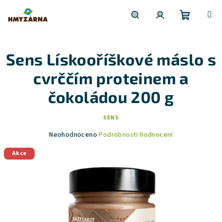
Nákupní
Hledat
Přihlášení
Přejít
na
obsah
Sens Lískooříškové máslo s
košík
cvrččím proteinem a
čokoládou 200 g
SENS
Průměrné
Neohodnoceno
Podrobnosti hodnocení
hodnocení
produktu
Akce
je
0,0
z
5
hvězdiček.