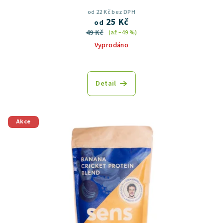
od 22 Kč bez DPH
25 Kč
od
49 Kč
(až –49 %)
Vyprodáno
Detail
Akce