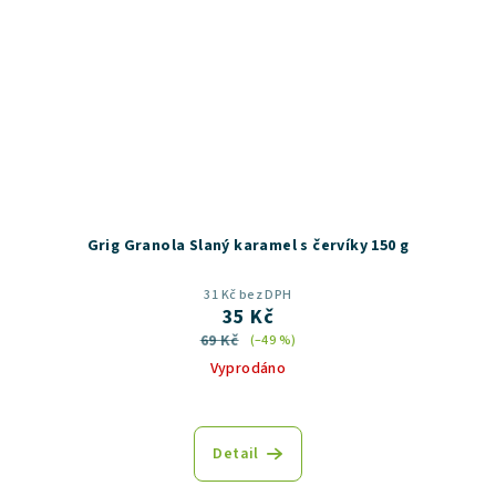
Grig Granola Slaný karamel s červíky 150 g
31 Kč bez DPH
35 Kč
69 Kč
(–49 %)
Vyprodáno
Detail