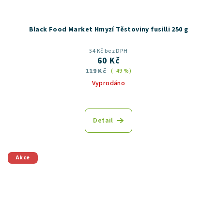
Black Food Market Hmyzí Těstoviny fusilli 250 g
54 Kč bez DPH
60 Kč
119 Kč
(–49 %)
Vyprodáno
Detail
Akce