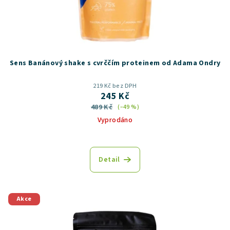
Sens Banánový shake s cvrččím proteinem od Adama Ondry
219 Kč bez DPH
245 Kč
489 Kč
(–49 %)
Vyprodáno
Průměrné
hodnocení
produktu
Detail
je
5,0
z
5
Akce
hvězdiček.