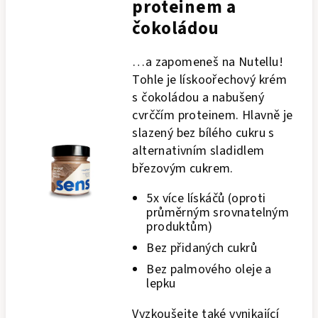
proteinem a
čokoládou
…a zapomeneš na Nutellu!
Tohle je lískoořechový krém
s čokoládou a nabušený
cvrččím proteinem. Hlavně je
slazený bez bílého cukru s
alternativním sladidlem
březovým cukrem.
5x více lískáčů (oproti
průměrným srovnatelným
produktům)
Bez přidaných cukrů
Bez palmového oleje a
lepku
Vyzkoušejte také vynikající