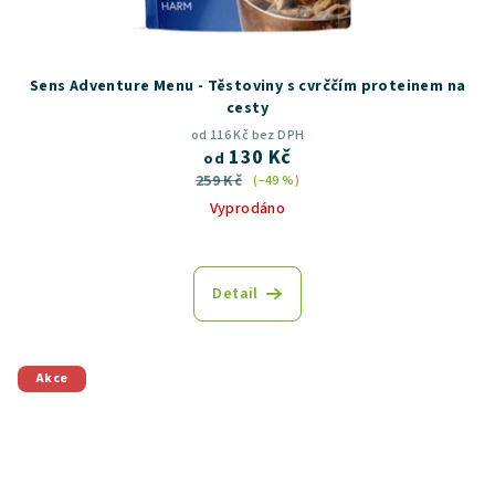
Sens Adventure Menu - Těstoviny s cvrččím proteinem na
cesty
od 116 Kč bez DPH
130 Kč
od
259 Kč
(–49 %)
Vyprodáno
Detail
Akce