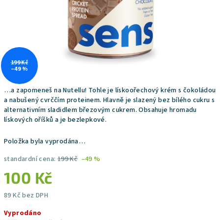
199 Kč
–49 %
…a zapomeneš na Nutellu! Tohle je lískoořechový krém s čokoládou
a nabušený cvrččím proteinem. Hlavně je slazený bez bílého cukru s
alternativním sladidlem březovým cukrem. Obsahuje hromadu
lískových oříšků a je bezlepkové.
Položka byla vyprodána…
standardní cena:
199 Kč
–49 %
100 Kč
89 Kč bez DPH
Měrná
Vyprodáno
cena: