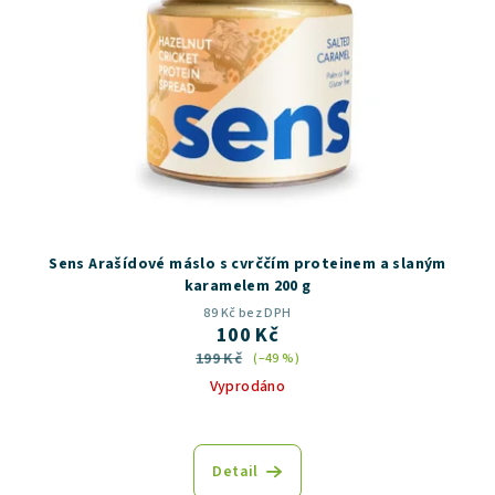
Sens Arašídové máslo s cvrččím proteinem a slaným
karamelem 200 g
89 Kč bez DPH
100 Kč
199 Kč
(–49 %)
Vyprodáno
Detail