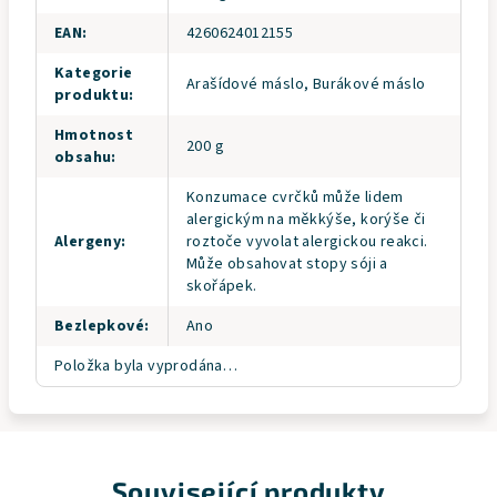
EAN
:
4260624012155
Kategorie
Arašídové máslo, Burákové máslo
produktu
:
Hmotnost
200 g
obsahu
:
Konzumace cvrčků může lidem
alergickým na měkkýše, korýše či
Alergeny
:
roztoče vyvolat alergickou reakci.
Může obsahovat stopy sóji a
skořápek.
Bezlepkové
:
Ano
Položka byla vyprodána…
Související produkty