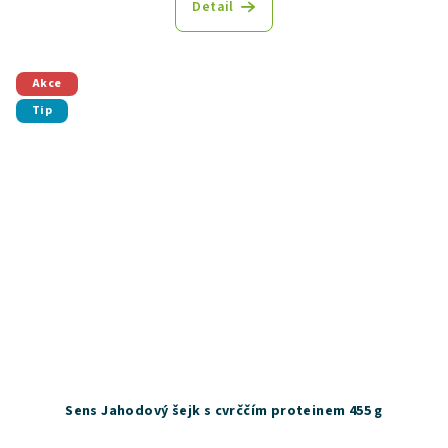
Detail
Akce
Tip
Sens Jahodový šejk s cvrččím proteinem 455 g