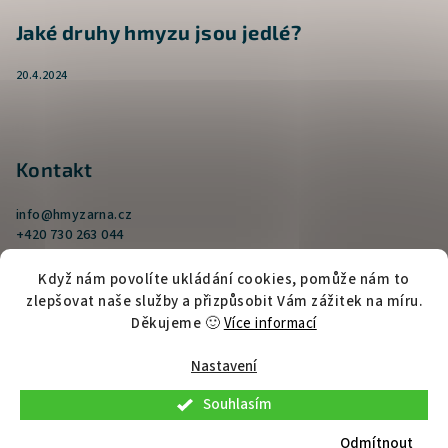
Jaké druhy hmyzu jsou jedlé?
20.4.2024
Kontakt
info
@
hmyzarna.cz
+420 730 263 044
Když nám povolíte ukládání cookies, pomůže nám to
zlepšovat naše služby a přizpůsobit Vám zážitek na míru.
Děkujeme 🙂
Více informací
Nastavení
Copyright 2026
Hmyzarna.cz
. Všechna práva vyhrazena.
Souhlasím
Upravit nastavení cookies
Odmítnout