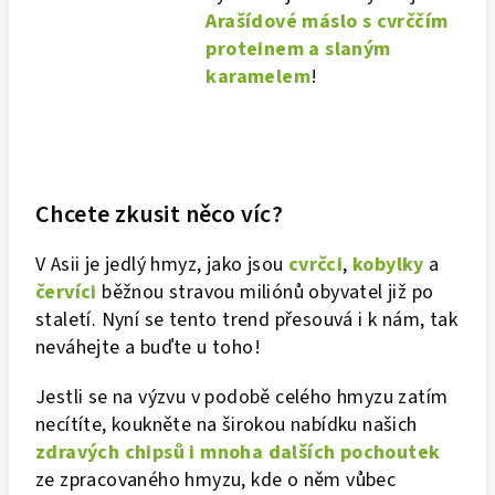
Arašídové máslo s cvrččím
proteinem a slaným
karamelem
!
Chcete zkusit něco víc?
V Asii je jedlý hmyz, jako jsou
cvrčci
,
kobylky
a
červíci
běžnou stravou miliónů obyvatel již po
staletí. Nyní se tento trend přesouvá i k nám, tak
neváhejte a buďte u toho!
Jestli se na výzvu v podobě celého hmyzu zatím
necítíte, koukněte na širokou nabídku našich
zdravých chipsů i mnoha dalších pochoutek
ze zpracovaného hmyzu, kde o něm vůbec