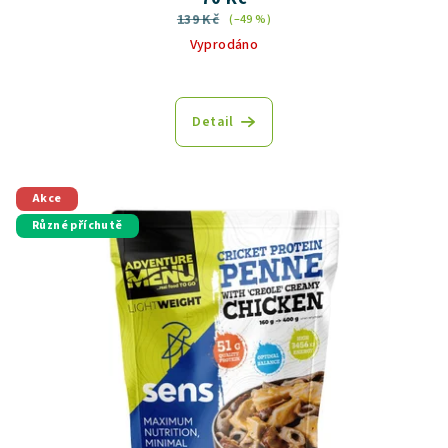
139 Kč
(–49 %)
Vyprodáno
Detail
Akce
Různé příchutě