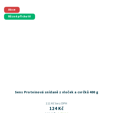
Akce
Různé příchutě
Sens Proteinová snídaně z vloček a cvrčků 400 g
111 Kč bez DPH
124 Kč